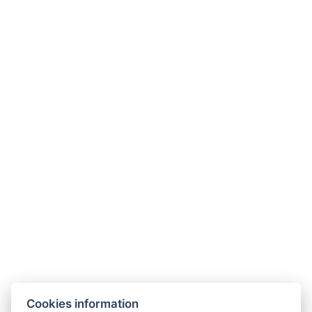
Kontakt
MORGENROTH – Im Thüringer Wald
Gustav-Töpfer-Straße 4,
Bad Blankenburg 07422
Reception
T.: +
49 1525 9165684
E.:
reservierung@hotel-morgenroth.de
Cookies information
Additional Contacts