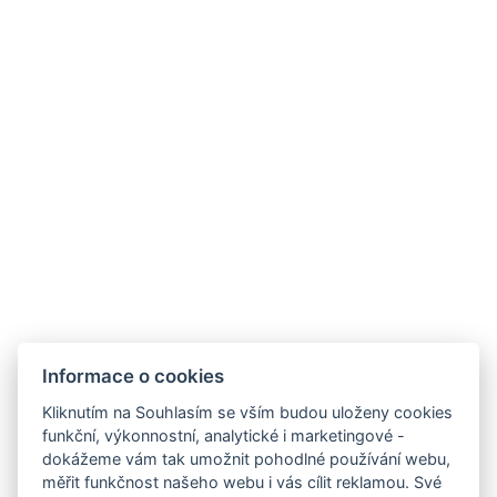
Kontakt
MORGENROTH – Im Thüringer Wald
Gustav-Töpfer-Straße 4,
Bad Blankenburg 07422
Recepce
Informace o cookies
T.: +
49 1525 9165684
E.:
reservierung@hotel-morgenroth.de
Kliknutím na Souhlasím se vším budou uloženy cookies
Další kontakty
funkční, výkonnostní, analytické i marketingové -
dokážeme vám tak umožnit pohodlné používání webu,
měřit funkčnost našeho webu i vás cílit reklamou. Své